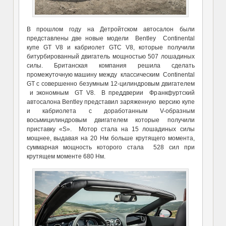
В прошлом году на Детройтском автосалон были
представлены две новые модели Bentley Continental
купе GT V8 и кабриолет GTC V8, которые получили
битурбированный двигатель мощностью 507 лошадиных
силы. Британская компания решила сделать
промежуточную машину между классическим Continental
GT с совершенно безумным 12-цилиндровым двигателем
и экономным GT V8. В преддверии Франкфуртский
автосалона Bentley представил заряженную версию купе
и кабриолета с доработанным V-образным
восьмицилиндровым двигателем которые получили
приставку «S». Мотор стала на 15 лошадиных силы
мощнее, выдавая на 20 Нм больше крутящего момента,
суммарная мощность которого стала 528 сил при
крутящем моменте 680 Нм.