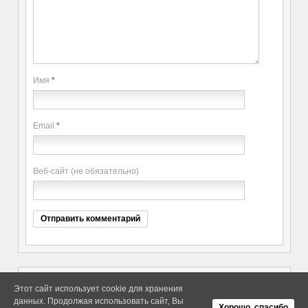
Имя
*
Email
*
Веб-сайт (не обязательно)
Этот сайт использует cookie для хранения
данных. Продолжая использовать сайт, Вы
Copyright elitethings. All Rights
Об Arras WordPress Theme
Хорошо, спасибо