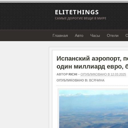
ELITETHINGS
САМЫЕ ДОРОГИЕ ВЕЩИ В МИРЕ
Главная
Авто
Часы
Отели
О
Испанский аэропорт, п
один миллиард евро, 
АВТОР
RICHI
–
ОПУБЛИКОВАНО В 12.03.2025
ОПУБЛИКОВАНО В:
ВСЯЧИНА