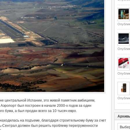
Опублик
Опублик
Опублик
Опублик
не центральной Испании, это живой памятник амбициям,
. Аэропорт был построен в начале 2000-х годов за один
о бума, а был продан всего за 10 тысяч евро.
Архив
находилась на подъеме, благодаря строительному буму за счет
Архивы
ь-Сентрал должен был решить проблему перегруженности