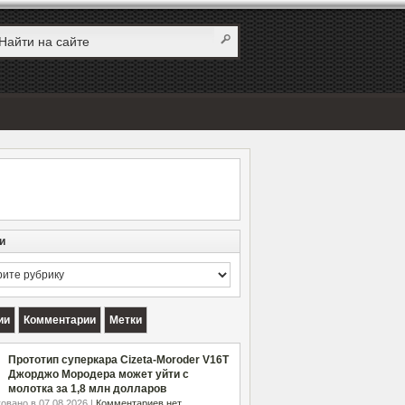
и
и
ии
Комментарии
Метки
Прототип суперкара Cizeta-Moroder V16T
Джорджо Мородера может уйти с
молотка за 1,8 млн долларов
овано в 07.08.2026 |
Комментариев нет