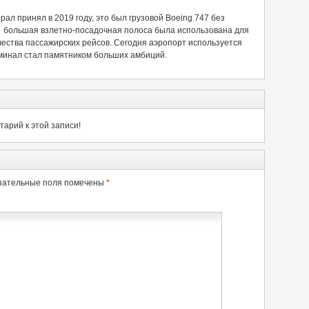
л принял в 2019 году, это был грузовой Boeing 747 без
 большая взлетно-посадочная полоса была использована для
чества пассажирских рейсов. Сегодня аэропорт используется
рминал стал памятником больших амбиций.
арий к этой записи!
зательные поля помечены
*