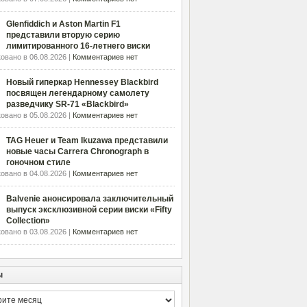
Glenfiddich и Aston Martin F1
представили вторую серию
лимитированного 16-летнего виски
овано в 06.08.2026 |
Комментариев нет
Новый гиперкар Hennessey Blackbird
посвящен легендарному самолету
разведчику SR-71 «Blackbird»
овано в 05.08.2026 |
Комментариев нет
TAG Heuer и Team Ikuzawa представили
новые часы Carrera Chronograph в
гоночном стиле
овано в 04.08.2026 |
Комментариев нет
Balvenie анонсировала заключительный
выпуск эксклюзивной серии виски «Fifty
Collection»
овано в 03.08.2026 |
Комментариев нет
ы