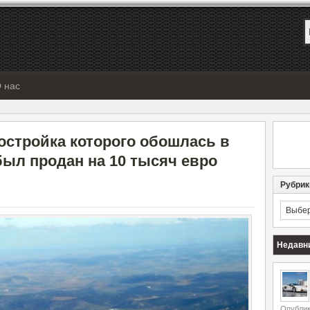
 нас
остройка которого обошлась в
был продан на 10 тысяч евро
Рубрик
Рубрик
Недавн
Опублик