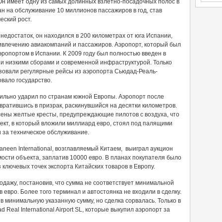
н имеет одну из самых долинных взлетно-посадочных полос в
н на обслуживание 10 миллионов пассажиров в год, став
еский рост.
недостаток, он находился в 200 километрах от юга Испании,
влечению авиакомпаний и пассажиров. Аэропорт, который был
эропортом в Испании. К 2009 году был полностью введен в
ии низкими сборами и современной инфраструктурой. Только
изовали регулярные рейсы из аэропорта Сьюдад-Реаль-
вало государство.
ильно ударил по странам южной Европы. Аэропорт после
вратившись в призрак, раскинувшийся на десятки километров.
ены желтые кресты, предупреждающие пилотов с воздуха, что
ъект, в который вложили миллиард евро, стоял под палящими
и за техническое обслуживание.
neen International, возглавляемый Китаем, выиграл аукцион
ости объекта, заплатив 10000 евро. В планах покупателя было
ключевых точек экспорта Китайских товаров в Европу.
одажу, постановив, что сумма не соответствует минимальной
 евро. Более того терминал и автостоянка не входили в сделку.
в минимальную указанную сумму, но сделка сорвалась. Только в
 Real International Airport SL, которые выкупил аэропорт за