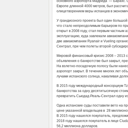
основного аэропорта Мадрида — Барахс. О
Европе длинной 4000 метров, был рассчита
олицетворением веры испанцев в экономич
У грандиозного проекта был один большой 
что стало непреодолимым барьером по при
открыт в 2008 году, стал первым частным а
эксплуатацию, куда завлекали авиакомпан
две авиакомпании Ryanair и Vueling орган
Сентрал, при чем полеты второй субсидиро
Мировой финансовый кризис 2008 – 2013 с
объявления о банкротстве был закрыт, пре
На взлетно-посадочную полосу были нанес
аэропорт закрыт. В течение многих лет об
лучами испанского солнца, накаливая долг
В 2015 году международный консорциум Tza
банкротства за одну десятитысячную стоим
превратить Сьюдад-Реаль-Сентрал одну из 
Одна испанские суды поставили вето на пр
цене указанной владельцев в 28 миллионов
В 2015 году нашелся покупатель, предложи
2018 году нашелся покупатель в лице Ciudad
56,2 миллиона долларов.