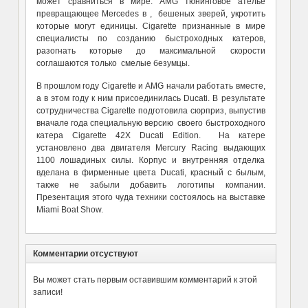
может сравниться в мире. AMG тюнинговое ателье
превращающее Mercedes в , бешеных зверей, укротить
которые могут единицы. Cigarette признанные в мире
специалисты по созданию быстроходных катеров,
разогнать которые до максимальной скорости
соглашаются только смелые безумцы.
В прошлом году Cigarette и
AMG начали работать вместе,
а в этом году к ним присоединилась Ducati. В результате
сотрудничества Cigarette подготовила сюрприз, выпустив
вначале года специальную версию своего быстроходного
катера Cigarette 42X Ducati Edition. На катере
установлено два двигателя Mercury Racing выдающих
1100 лошадиных силы. Корпус и внутренняя отделка
вделана в фирменные цвета Ducati, красный с былым,
также не забыли добавить логотипы компании.
Презентация этого чуда техники состоялось на выставке
Miami Boat Show.
Комментарии отсуствуют
Вы может стать первым оставившим комментарий к этой
записи!