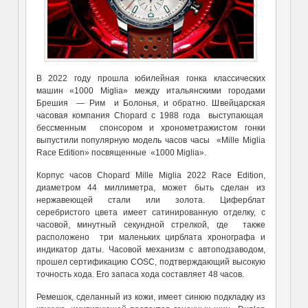
В 2022 году прошла юбилейная гонка классических
машин «1000 Miglia» между итальянскими городами
Брешия — Рим и Болонья, и обратно. Швейцарская
часовая компания Chopard с 1988 года выступающая
бессменным спонсором и хронометражистом гонки
выпустили популярную модель часов часы «Mille Miglia
Race Edition» посвященные «1000 Miglia».
Корпус часов Chopard Mille Miglia 2022 Race Edition,
диаметром 44 миллиметра, может быть сделан из
нержавеющей стали или золота. Циферблат
серебристого цвета имеет сатинированную отделку, с
часовой, минутный секундной стрелкой, где также
расположено три маленьких цирблата хронографа и
индикатор даты. Часовой механизм с автоподзаводом,
прошел сертификацию COSC, подтверждающий высокую
точность хода. Его запаса хода составляет 48 часов.
Ремешок, сделанный из кожи, имеет синюю подкладку из