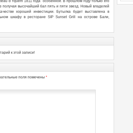
teau d’Yquem 1811 года особенное. В прошлом году только его
аз получая высочайший бал пять и пяти звезд. Новый владелей
качестве хорошей инвестиции. Бутылка будет выставлена в
ном шкафу в ресторане SIP Sunset Grill на острове Бали,
арий к этой записи!
зательные поля помечены
*