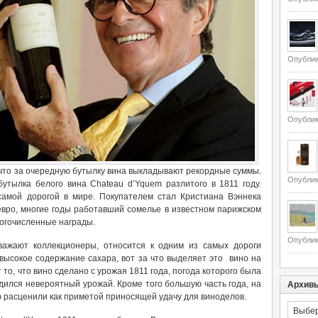
Опублик
Опублик
что за очередную бутылку вина выкладывают рекордные суммы.
Опублик
утылка белого вина Chateau d’Yquem разлитого в 1811 году.
самой дорогой в мире. Покупателем стал Кристиана Вэннека
 евро, многие годы работавший сомелье в известном парижском
ногочисленные награды.
Опублик
важают коллекционеры, относится к одним из самых дороги
высокое содержание сахара, вот за что выделяет это вино на
 то, что вино сделано с урожая 1811 года, погода которого была
дился невероятный урожай. Кроме того большую часть года, на
Архив
 расценили как приметой приносящей удачу для виноделов.
Архивы