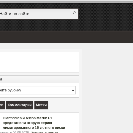
и
и
ии
Комментарии
Метки
Glenfiddich и Aston Martin F1
представили вторую серию
лимитированного 16-летнего виски
овано в 06.08.2026 |
Комментариев нет