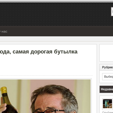
 нас
года, самая дорогая бутылка
Рубрик
Рубрик
Недавн
Опублик