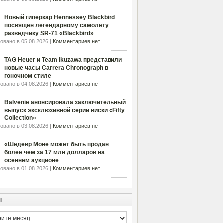
Новый гиперкар Hennessey Blackbird
посвящен легендарному самолету
разведчику SR-71 «Blackbird»
овано в 05.08.2026 |
Комментариев нет
TAG Heuer и Team Ikuzawa представили
новые часы Carrera Chronograph в
гоночном стиле
овано в 04.08.2026 |
Комментариев нет
Balvenie анонсировала заключительный
выпуск эксклюзивной серии виски «Fifty
Collection»
овано в 03.08.2026 |
Комментариев нет
«Шедевр Моне может быть продан
более чем за 17 млн долларов на
осеннем аукционе
овано в 01.08.2026 |
Комментариев нет
ы