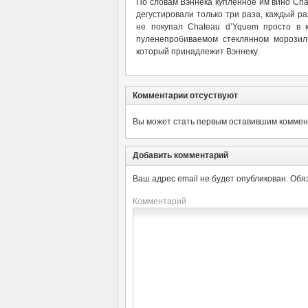
По словам Вэннека купленное им вино Cha
дегустировали только три раза, каждый р
не покупал Chateau d’Yquem просто в 
пуленепробиваемом стеклянном морозиль
который принадлежит Вэннеку.
Комментарии отсуствуют
Вы может стать первым оставившим коммент
Добавить комментарий
Ваш адрес email не будет опубликован.
Обя
Комментарий