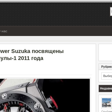
 нас
Power Suzuka посвящены
улы-1 2011 года
Рубрик
Рубрик
Недавн
Опублик