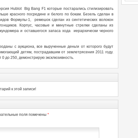
ерсия Hublot Big Bang F1 которые постарались стилизировать
льше красного посредине и белого по бокам. Безель сделан в
идов Формулы-1, ремешок сделан из синтетических волокон
онщиков. Корпус, часовые и минутные стрелки сделаны из
кундомера и оставшегося запаса хода иерархически черного
роданы с аукциона, все вырученные деньги от которого будут
могающий детям, пострадавшим от землетрясения 2011 году.
 0 до 250, демонстрирую эксклюзивность.
арий к этой записи!
зательные поля помечены
*