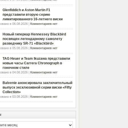
Glenfiddich и Aston Martin F1
представили вторую серию
лимитированного 16-летнего виски
овано в 06.08.2026 |
Комментариев нет
Новый гиперкар Hennessey Blackbird
посвящен легендарному самолету
разведчику SR-71 «Blackbird»
овано в 05.08.2026 |
Комментариев нет
TAG Heuer и Team Ikuzawa представили
новые часы Carrera Chronograph в
гоночном стиле
овано в 04.08.2026 |
Комментариев нет
Balvenie анонсировала заключительный
выпуск эксклюзивной серии виски «Fifty
Collection»
овано в 03.08.2026 |
Комментариев нет
ы