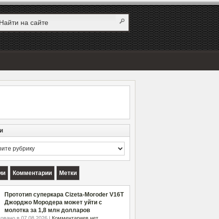
и
и
ии
Комментарии
Метки
Прототип суперкара Cizeta-Moroder V16T
Джорджо Мородера может уйти с
молотка за 1,8 млн долларов
овано в 07.08.2026 |
Комментариев нет