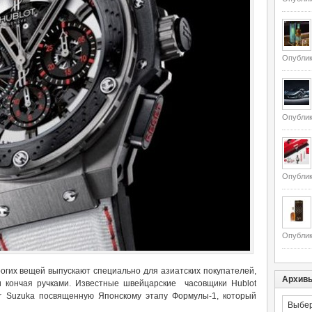
Опублик
Опублик
Опублик
Опублик
огих вещей выпускают специально для азиатских покупателей,
Архив
 кончая ручками. Известные швейцарские часовщики Hublot
r Suzuka посвященную Японскому этапу Формулы-1, который
Архивы