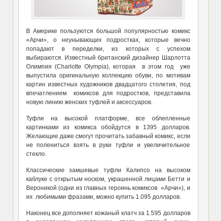
В Америке пользуются большой популярностью комикс
«Арчи», о неунывающих подростках, которые вечно
попадают в переделки, из которых с успехом
выбираются. Известный британский дизайнер Шарлотта
Олимпия (Charlotte Olympia), которая в этом год уже
выпустила оригинальную коллекцию обуви, по мотивам
картин известных художников двадцатого столетия, под
впечатлением комиксов для подростков, представила
новую линию женских туфлей и аксессуаров.
Туфли на высокой платформе, все облепленные
картинками из комикса обойдутся в 1395 долларов.
Желающие даже смогут прочитать забавный комикс, если
не полениться взять в руки туфли и увеличительное
стекло.
Классические замшевые туфли Калипсо на высоком
каблуке с открытым носком, украшенной лицами Бетти и
Вероникой (одни из главных героинь комиксов «Арчи»), и
их любимыми фразами, можно купить 1.095 долларов.
Наконец все дополняет кожаный клатч за 1.595 долларов