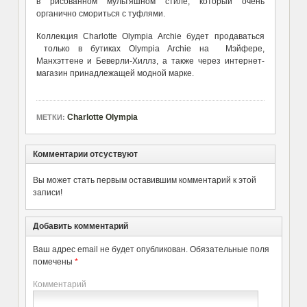
в рисованном мультяшном стиле, который очень
органично смориться с туфлями.
Коллекция Charlotte Olympia Archie будет продаваться
только в бутиках Olympia Archie на Мэйфере,
Манхэттене и Беверли-Хиллз, а также через интернет-
магазин принадлежащей модной марке.
Charlotte Olympia
МЕТКИ:
Комментарии отсуствуют
Вы может стать первым оставившим комментарий к этой
записи!
Добавить комментарий
Ваш адрес email не будет опубликован.
Обязательные поля
помечены
*
Комментарий