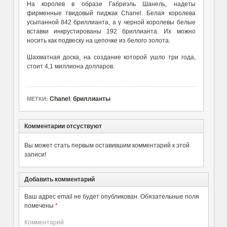
На королев
в образе
Габриэль Шанель,
надеты
фирменные твидовый пиджак
Chanel.
Б
елая
королева
усыпанн
ой 842
бриллианта,
а у
черной
королевы
белые
вставки инкрустированы
192 бриллианта.
Их можно
носить
как подвеску
на цепочке из белого золота.
Шахматная доска, на создание которой ушло три года,
стоит 4,1 миллиона долларов.
Chanel
,
бриллианты
МЕТКИ:
Комментарии отсуствуют
Вы может стать первым оставившим комментарий к этой
записи!
Добавить комментарий
Ваш адрес email не будет опубликован.
Обязательные поля
помечены
*
Комментарий