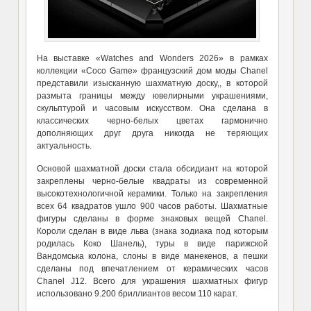
На выставке «Watches and Wonders 2026» в рамках
коллекции «Coco Game» французский дом моды Chanel
представили изысканную шахматную доску,, в которой
размыта границы между ювелирными украшениями,
скульптурой и часовым искусством. Она сделана в
классических черно-белых цветах гармонично
дополняющих друг друга никогда не теряющих
актуальность.
Основой шахматной доски стала обсидиант
на которой
закреплены черно-белые квадраты из современной
высокотехнологичной керамики. Только на закрепления
всех 64 квадратов
ушло
900 часов работы. Шахматные
фигуры сделаны в форме знаковых вещей
Chanel.
Короли сделан в виде льва
(
знака зодиака
под которым
родилась
Коко Шанель
)
, туры в виде парижской
Вандомська колона,
слоны в виде ман
е
кенов,
а пешки
сделаны под впечатлением от
керамических часов
Chanel J12.
Всего
для украшения
шахматных фигур
использовано
9.200 бриллиантов весом 110 карат.