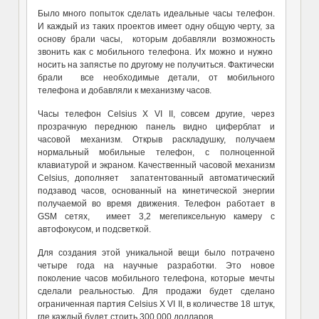
Было много попыток сделать идеальные часы телефон.
И каждый из таких проектов имеет одну общую черту, за
основу брали часы, которым добавляли возможность
звонить как с мобильного телефона. Их можно и нужно
носить на запястье по другому не получиться. Фактически
брали все необходимые детали, от мобильного
телефона и добавляли к механизму часов.
Часы телефон Celsius X VI II, совсем другие, через
прозрачную переднюю панель видно циферблат и
часовой механизм. Открыв раскладушку, получаем
нормальный мобильные телефон, с полноценной
клавиатурой и экраном. Качественный часовой механизм
Celsius, дополняет запатентованный автоматический
подзавод часов, основанный на кинетической энергии
получаемой во время движения. Телефон работает в
GSM сетях, имеет 3,2 мегепиксельную камеру с
автофокусом, и подсветкой.
Для создания этой уникальной вещи было потрачено
четыре года на научные разработки. Это новое
поколение часов мобильного телефона, которые мечты
сделали реальностью. Для продажи будет сделано
ограниченная партия Celsius X VI II, в количестве 18 штук,
где каждый будет стоить 300 000 долларов.