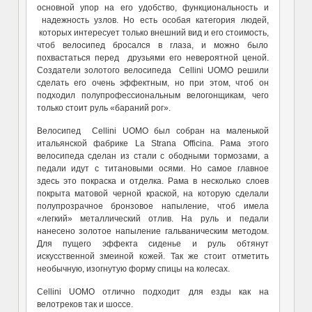
основной упор на его удобство, функциональность и
надежность узлов. Но есть особая категория людей,
которых интересует только внешний вид и его стоимость,
чтоб велосипед бросался в глаза, и можно было
похвастаться перед друзьями его невероятной ценой.
Создатели золотого велосипеда Cellini UOMO решили
сделать его очень эффектным, но при этом, чтоб он
подходил полупрофессиональным велогонщикам, чего
только стоит руль «бараний рог».
Велосипед Cellini UOMO был собран на маленькой
итальянской фабрике La Strana Officina. Рама этого
велосипеда сделан из стали с ободными тормозами, а
педали идут с титановыми осями. Но самое главное
здесь это покраска и отделка. Рама в несколько слоев
покрыта матовой черной краской, на которую сделали
полупрозрачное бронзовое напыление, чтоб имела
«легкий» металлический отлив. На руль и педали
нанесено золотое напыление гальваническим методом.
Для пущего эффекта сиденье и руль обтянут
искусственной змеиной кожей. Так же стоит отметить
необычную, изогнутую форму спицы на колесах.
Cellini UOMO отлично подходит для езды как на
велотреков так и шоссе.