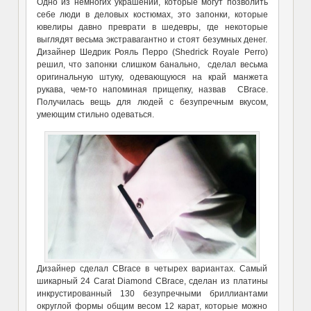
Одно из немногих украшений, которые могут позволить
себе люди в деловых костюмах, это запонки, которые
ювелиры давно преврати в шедевры, где некоторые
выглядят весьма экстравагантно и стоят безумных денег.
Дизайнер Шедрик Рояль Перро (Shedrick Royale Perro)
решил, что запонки слишком банально, сделал весьма
оригинальную штуку, одевающуюся на край манжета
рукава, чем-то напоминая прищепку, назвав CBrace.
Получилась вещь для людей с безупречным вкусом,
умеющим стильно одеваться.
Дизайнер сделал CBrace в четырех вариантах. Самый
шикарный 24 Carat Diamond CBrace, сделан из платины
инкрустированный 130 безупречными бриллиантами
округлой формы общим весом 12 карат, которые можно