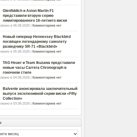
Glenfiddich и Aston Martin F1
представили вторую серию
лимитированного 16-летнего виски
овано в 06.08.2026 |
Комментариев нет
Новый гиперкар Hennessey Blackbird
посвящен легендарному самолету
разведчику SR-71 «Blackbird»
овано в 05.08.2026 |
Комментариев нет
TAG Heuer и Team Ikuzawa представили
новые часы Carrera Chronograph в
гоночном стиле
овано в 04.08.2026 |
Комментариев нет
Balvenie анонсировала заключительный
выпуск эксклюзивной серии виски «Fifty
Collection»
овано в 03.08.2026 |
Комментариев нет
ы