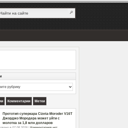
и
и
ии
Комментарии
Метки
Прототип суперкара Cizeta-Moroder V16T
Джорджо Мородера может уйти с
молотка за 1,8 млн долларов
овано в 07.08.2026 |
Комментариев нет