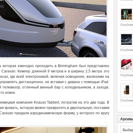
Опублик
Опублик
 которая ежегодно проходить в Birmingham был представлен
o Caravan. Кемпер длинной 9 метров и в ширину 2,5 метра это
Опублик
есах, где всей электроникой, включая освещение, жалюзями на
управлять дистанционно, не вставая с дивана с помощью iPad.
ий телевизор, отличный винный бар с холодильником, а заходя,
то новое.
Опублик
емецкая компания Knauss Tabbert, потратив на это два года. В
я кровать, которую можно превратить в двуспальную, поставив
Caravan придали аэродинамическую форму, у которого по кругу
Архив
Архивы