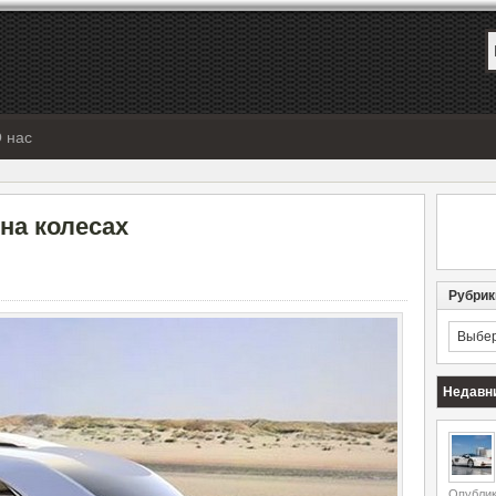
 нас
на колесах
Рубрик
Рубрик
Недавн
Опублик