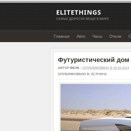
ELITETHINGS
САМЫЕ ДОРОГИЕ ВЕЩИ В МИРЕ
Главная
Авто
Часы
Отели
О
Футуристический дом 
АВТОР
RICHI
–
ОПУБЛИКОВАНО В 19.10.2014
ОПУБЛИКОВАНО В:
ВСЯЧИНА