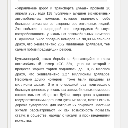
«Управление дорог и транспорта Дубаи» провели 26
апреля 2025 года 118 публичный аукцион эксклюзивных
автомобильных номеров, которое привлекло себе
большое внимание со стороны состоятельных людей.
Это событие в очередной раз подтвердило большую
востребованность уникальных автомобильных номеров.
С аукциона было продано номеров на 98,89 миллионов
драхм, что эквивалентно 26,9 миллионам долларам, тем
самым побив предыдущий рекорд.
Кульминацией, стала борьба за бросающийся в глаза
автомобильный номер «CC 22», цена на которой в
процессе жарких торгов поднялась до 8,35 миллион
драхм, что эквивалентно 2,27 миллионам долларов.
Несколько других номеров тоже были проданы за
миллионы драхм. Это в очередной раз подтвердило
большую ценность уникальных автомобильных номеров в
состоятельном обществе Дубая, когда цена выданного
государственными органами кусок металла, может стоить
дороже суперкаров, для которых их покупают. Местные
жители рассматривают их как возможность показать
статус в обществе, наряду с часами и произведениями
искусства.