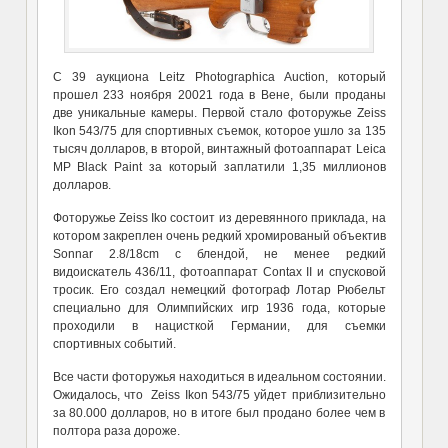
С 39 аукциона Leitz Photographica Auction, который
прошел 233 ноября 20021 года в Вене, были проданы
две уникальные камеры. Первой стало фоторужье Zeiss
Ikon 543/75 для спортивных съемок, которое ушло за 135
тысяч долларов, в второй, винтажный фотоаппарат Leica
MP Black Paint за который заплатили 1,35 миллионов
долларов.
Фоторужье Zeiss Iko состоит из деревянного приклада, на
котором закреплен очень редкий хромированый объектив
Sonnar 2.8/18cm с блендой, не менее редкий
видоискатель 436/11, фотоаппарат Contax II и спусковой
тросик. Его создал немецкий фотограф Лотар Рюбельт
специально для Олимпийских игр 1936 года, которые
проходили в нацисткой Германии, для съемки
спортивных событий.
Все части фоторужья находиться в идеальном состоянии.
Ожидалось, что Zeiss Ikon 543/75 уйдет приблизительно
за 80.000 долларов, но в итоге был продано более чем в
полтора раза дороже.