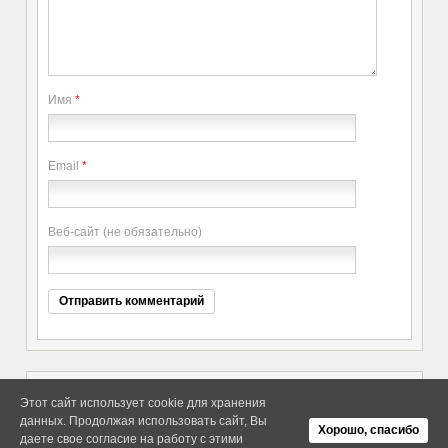
Имя
*
Email
*
Веб-сайт (не обязательно)
Этот сайт использует cookie для хранения
данных. Продолжая использовать сайт, Вы
Copyright elitethings. All Rights
Об Arras WordPress Theme
Хорошо, спасибо
Reserved.
даете свое согласие на работу с этими