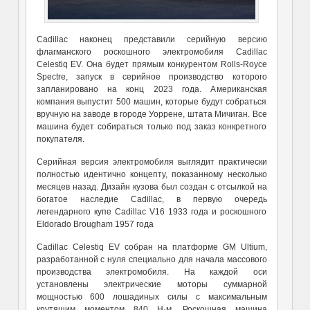
Cadillac наконец представили серийную версию
флагманского роскошного электромобиля Cadillac
Celestiq EV. Она будет прямым конкурентом Rolls-Royce
Spectre, запуск в серийное производство которого
запланировано на конц 2023 года. Американская
компания выпустит 500 машин, которые будут собраться
вручную на заводе в городе Уоррене, штата Мичиган. Все
машина будет собираться только под заказ конкретного
покупателя.
Серийная версия электромобиля выглядит практически
полностью идентично концепту, показанному несколько
месяцев назад. Дизайн кузова был создан с отсылкой на
богатое наследие Cadillac, в первую очередь
легендарного купе Cadillac V16 1933 года и роскошного
Eldorado Brougham 1957 года
Cadillac Celestiq EV собран на платформе GM Ultium,
разработанной с нуля специально для начала массового
производства электромобиля. На каждой оси
установлены электрические моторы суммарной
мощностью 600 лошадиных силы с максимальным
крутящим моментом 840 Н·м. Роскошная машина