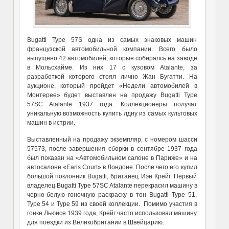
Bugatti Type 57S одна из самых знаковых машин
французской автомобильной компании. Всего было
выпущено 42 автомобилей, которые собиралсь на заводе
в Мольсхайме. Из них 17 с кузовом Atalante, за
разработкой которого стоял лично Жан Бугатти. На
аукционе, который пройдет «Недели автомобилей в
Монтерее» будет выставлен на продажу Bugatti Type
57SC Atalante 1937 года. Коллекционеры получат
уникальную возможность купить лдну из самых культовых
машин в истрии.
Выставленный на продажу экземпляр, с номером шасси
57573, после завершения сборки в сентябре 1937 года
был показан на «Автомобильном салоне в Париже» и на
автосалоне «Earls Court» в Лондоне. После чего его купил
большой поклонник Bugatti, британец Иэн Крейг. Первый
владелец Bugatti Type 57SC Atalante перекрасил машину в
черно-белую гоночную раскраску в тон Bugatti Type 51,
Type 54 и Type 59 из своей коллекции. Помимо участия в
гонке Льюисе 1939 года, Крейг часто использовал машину
для поездки из Великобритании в Швейцарию.