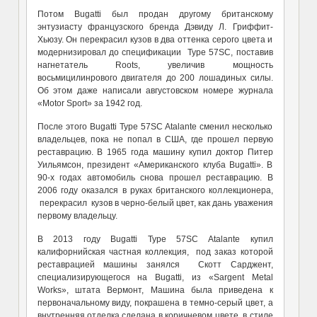
Потом Bugatti был продан другому британскому
энтузиасту французского бренда Дэвиду Л. Гриффит-
Хьюзу. Он перекрасил кузов в два оттенка серого цвета и
модернизировал до спецификации Type 57SC, поставив
нагнетатель Roots, увеличив мощность
восьмицилинрового двигателя до 200 лошадиных силы.
Об этом даже написали августовском номере журнала
«Motor Sport» за 1942 год.
После этого Bugatti Type 57SC Atalante сменил несколько
владельцев, пока не попал в США, где прошел первую
реставрацию. В 1965 года машину купил доктор Питер
Уильямсон, президент «Американского клуба Bugatti». В
90-х годах автомобиль снова прошел реставрацию. В
2006 году оказался в руках британского коллекционера,
перекрасил кузов в черно-белый цвет, как дань уважения
первому владельцу.
В 2013 году Bugatti Type 57SC Atalante купил
калифорнийская частная коллекция, под заказ которой
реставрацией машины занялся Скотт Сарджент,
специализирующегося на Bugatti, из «Sargent Metal
Works», штата Вермонт, Машина была приведена к
первоначальному виду, покрашена в темно-серый цвет, а
внутренняя отделка сделана в коричневом цвете, в стиле