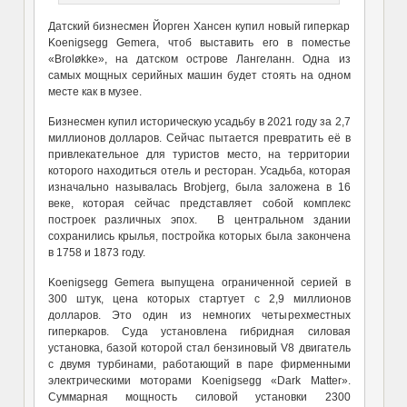
Датский бизнесмен Йорген Хансен купил новый гиперкар
Koenigsegg Gemera, чтоб выставить его в поместье
«Broløkke», на датском острове Лангеланн. Одна из
самых мощных серийных машин будет стоять на одном
месте как в музее.
Бизнесмен купил историческую усадьбу в 2021 году за 2,7
миллионов долларов. Сейчас пытается превратить её в
привлекательное для туристов место, на территории
которого находиться отель и ресторан. Усадьба, которая
изначально называлась Brobjerg, была заложена в 16
веке, которая сейчас представляет собой комплекс
построек различных эпох. В центральном здании
сохранились крылья, постройка которых была закончена
в 1758 и 1873 году.
Koenigsegg Gemera выпущена ограниченной серией в
300 штук, цена которых стартует с 2,9 миллионов
долларов. Это один из немногих четырехместных
гиперкаров. Суда установлена гибридная силовая
установка, базой которой стал бензиновый V8 двигатель
с двумя турбинами, работающий в паре фирменными
электрическими моторами Koenigsegg «Dark Matter».
Суммарная мощность силовой установки 2300