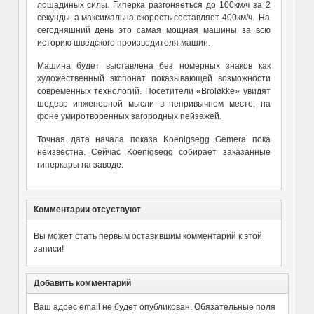
лошадиных силы. Гиперка разгоняеться до 100км/ч за 2
секунды, а максимальна скорость составляет 400км/ч. На
сегодняшний день это самая мощная машины за всю
историю шведского производителя машин.
Машина будет выставлена без номерных знаков как
художественный экспонат показывающей возможности
современных технологий. Посетители «Broløkke» увидят
шедевр инженерной мысли в непривычном месте, на
фоне умиротворенных загородных пейзажей.
Точная дата начала показа Koenigsegg Gemera пока
неизвестна. Сейчас Koenigsegg собирает заказанные
гиперкары на заводе.
Комментарии отсуствуют
Вы может стать первым оставившим комментарий к этой
записи!
Добавить комментарий
Ваш адрес email не будет опубликован.
Обязательные поля