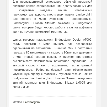
Для производителей суперкаров обычной практикой
является заказа специальных шин адаптированных для
конкретных моделей машин. Итальянский
производитель дорогих спортивных машин Lamborghini
для первого в мире суперкара — внедорожника
Lamborghini Huracan Sterrato заказали у Bridgestone
шины, которые будут хорошо работать как на асфальте
так и по труднопроходимой местностью.
Шины, которые называются Bridgestone Dueler AT002,
стали первыми в мире шинами для бездорожья
сделанными по технологии Run-Flat. Они в состоянии
проехать 80 километров на скорость 80км/ч при давлении
0 бар. Новый состав резины и рисунок протектора
обеспечивает максимально возможное сцепление на
высокой скорости как с асфальтом, так и грязной
поверхностью. Ребра на боковой грани обеспечивает
улучшенную сцепку с гравием и глубокой грязью. Так же
Bridgestone для Lamborghini Huracan Sterrato выпустили
зимний комплект шин Bridgestone Blizzak LM005 для
снега и льда.
Lamborghini
МЕТКИ: