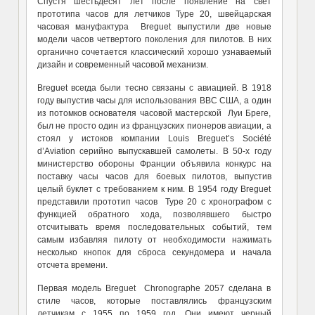
Спустя шестьдесят лет после появление на свет
прототипа часов для летчиков Type 20, швейцарская
часовая мануфактура Breguet выпустили две новые
модели часов четвертого поколения для пилотов. В них
органично сочетается классический хорошо узнаваемый
дизайн и современный часовой механизм.
Breguet всегда были тесно связаны с авиацией. В 1918
году выпустив часы для использования ВВС США, а один
из потомков основателя часовой мастерской Луи Бреге,
был не просто один из французских пионеров авиации, а
стоял у истоков компании Louis Breguet’s Société
d’Aviation серийно выпускавшей самолеты. В 50-х году
министерство обороны Франции объявила конкурс на
поставку часы часов для боевых пилотов, выпустив
целый буклет с требованием к ним. В 1954 году Breguet
представили прототип часов Type 20 с хронографом с
функцией обратного хода, позволявшего быстро
отсчитывать время последовательных событий, тем
самым избавляя пилоту от необходимости нажимать
несколько кнопок для сброса секундомера и начала
отсчета времени.
Первая модель Breguet Chronographe 2057 сделана в
стиле часов, которые поставлялись французским
летчикам с 1955 по 1959 год. Они имеют черный