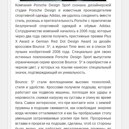
Компания Porsche Design Sport сознана дизайнерской
студии Porsche Design и известным производителем
спортивной одежды Adidas, им удалось соединить вместе
стиль, роскошь и притягательность Porsche с практически
безупречной спортивной одеждой и обувью Adidas.
Сотрудничество компаний началось в 2006 году, которые
через два года смогли получить престижные премии Plus
X Award и German Red Dot Design Award за дизайн
кроссовок Bounce: S³, а журнал Time внес их в список 50
лучших изобретений 2008 года. Специально для своих
истинных поклонников Porsche Design Sport выпустили
ограниченную серию кроссов Bounce: S³ в серебристом и
черном цвет, у которых на язычки нанесен специальный
значок, подтверждающий их уникальность.
Bounce: S³ стали воплощением высоких технологий,
стиля и удобство. Кроссовки получили подошву, которая
работает как подвеска машины, поглощая все удары и
неровности, снижая нагрузку на суставы и спину во время
бега. Самое интересное, что при контакте ноги с землей
пружины в подошве сжимаются, как освобождая энергию
когда человек отталкивается и как бы пробрасывая стопу
уменьшая затрачиваемые усилия при беге. Прозрачные
вставки и прорези на подошве, сделаны, чтоб со стороны
было видно, как работают металлические пружины во