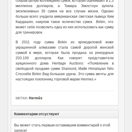
собрав целую коллекциею сумок, которую оценивают в 2,3
миллиона долларов, а Тамара Экклстоун купила
эксклюзивных 30 сумок на все случаи жизни. Однако
больше всего учудила американская светская львица Ким
Кардашян, накупив такое количество сумок Birkin, что
может себе позволить одну из них использовать как сумку
для тренировок.
В 2011 году сумка Birkin из крокодиловой кожи
украшенной алмазами стала самой дорогой женской
сумкой в мире, которая была продана за рекордные
203.100 долларов. Как говорят представители
аукционного дома Heritage Auctions: «Появление в
свободной продаже сумки Diamond, Matte Himalayan Nilo
Crocodile Birkin Bag большая удача. Это сумка мечты для
настоящих поклонниц торговой марки Hermes.»
Hermès
МЕТКИ:
Комментарии отсуствуют
Вы может стать первым оставившим комментарий к этой
записи!