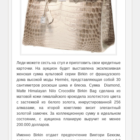
Леди можете сесть на стул и приготовить свои кредитные
карточки. На аукцион будет выставлена эксклюзивная
женская сумка культовой серии Birkin от французского
дома высокой моды Hermès, представляющая собой 30
сантиметров роскоши шика и блеска. Сумка Diamond,
Matte Himalayan Nilo Crocodile Birkin Bag сделана из
матовой кожи гималайского крокодила золотистого цвета
с застежкой из белого золота, инкрустированной 256
алмазами, на кторой кокетливо висит элегантный
золотой замочек. За коллекционную сумку в идеальном
состоянии, с аукциона планирую выручит не менее
200.000 долларов.
Именно Birkin отдает предпочтение Виктори Бекхэм,