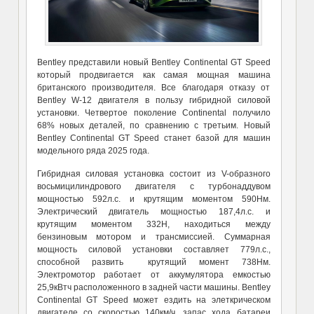
Bentley представили новый Bentley Continental GT Speed
который продвигается как самая мощная машина
британского производителя. Все благодаря отказу от
Bentley W-12 двигателя в пользу гибридной силовой
установки. Четвертое поколение Continental получило
68% новых деталей, по сравнению с третьим. Новый
Bentley Continental GT Speed станет базой для машин
модельного ряда 2025 года.
Гибридная силовая установка состоит из V-образного
восьмицилиндрового двигателя с турбонаддувом
мощностью 592л.с. и крутящим моментом 590Нм.
Электрический двигатель мощностью 187,4л.с. и
крутящим моментом 332Н, находиться между
бензиновым мотором и трансмиссией. Суммарная
мощность силовой установки составляет 779л.с.,
способной развить крутящий момент 738Нм.
Электромотор работает от аккумулятора емкостью
25,9кВтч расположенного в задней части машины. Bentley
Continental GT Speed может ездить на элеткрическом
двигателе со скоростью 140км/ч, запас хода батареи