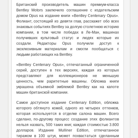
Британский производитель машин премиум-класса
Bentley Motors заключило соглашение с издательским
домом Opus на издание книги «Bentley Centenary Opus».
Фолиант, состоящий из девяти глав, расскажет обо всех
знаковых событиях Bentley за долгую столетнюю историю
компании, в том числе победах в Ле-Ман, машинах
получивших культовый статус и людях которые их
создали. Редакторы Opus получили доступ к
эксклюзивным материалам и смогли пообщаться с
людьми работающих на Bentley.
«Bentley Centenary Opus», отпечатанный ограниченной
серий, доступен в тех версиях, каждая из которых
представляют для коллекционеров не меньшую
ценность, чем раритетные машины. Обложка книги
украшена объемной эмблемой Bentley как на капоте
машин британской компании.
Самое доступное издание Centenary Edition, обложка
которого обтянуто кожей, одного из четырех оттенков,
которая используется в отделке салона машин. Всего
сделано, по-другому процесс создание этих фолиантов
нельзя назвать, 500 таких книг, каждая стоимостью 3.800
долларов. Издание Mulliner Edition, отпечатанное
тиражом в 100 штук, может похвастаться сделанным