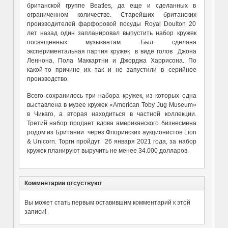
британской группе Beatles, да еще и сделанных в
ограниченном количестве. Старейших британских
производителей фарфоровой посуды Royal Doulton 20
лет назад один запланировал выпустить набор кружек
посвященных музыкантам. Был сделана
экспериментальная партия кружек в виде голов Джона
Леннона, Пола Маккартни и Джорджа Харрисона. По
какой-то причине их так и не запустили в серийное
производство.
Всего сохранилось три набора кружек, из которых одна
выставлена в музее кружек «American Toby Jug Museum»
в Чикаго, а вторая находиться в частной коллекции.
Третий набор продает вдова американского бизнесмена
родом из Британии через Флоринских аукционистов Lion
& Unicorn. Торги пройдут 26 января 2021 года, за набор
кружек планируют выручить не менее 34.000 долларов.
Комментарии отсуствуют
Вы может стать первым оставившим комментарий к этой
записи!