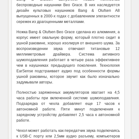
беспроводные наушники Beo Grace. В них наследуется
дизайн культовых наушников Bang & Olufsen A8
выпущенных в 2000-х годах с добавлением элегантности
сережек из драгоценными металлами.
Ножка Bang & Olufsen Beo Grace сделана из алюминия, а
корпус имеет овальную форму, который плотно сидит в
ушной раковине, хорошо изолируя от внешнего шума. За
воспроизведении звука отвечают титановые 12
миллиметровые драйвера. Система активного
шумоподавления работает в четыре раза эффективнее
чем в наушниках предыдущего поколения. Технология
EarSense подстраивает аудио под особенности формы
ушной раковины, которое звучит как было изначально
задумывали авторы.
Полностью заряженных аккумуляторов хватает на 4,5
часа работы при включенной системе шумоподавлния.
Подзарядка от чехла добавляет еще 17 часов к
автономной работе. Пяти минут подключения к
зарядному устройству добавляет 2,5 часа к автономной
работе.
Чехол может работать как передатчик звука подключаясь
к USB-C порту или 2,5мм аудио разъему, компьютеров