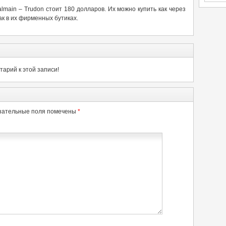
main – Trudon стоит 180 долларов. Их можно купить как через
ак в их фирменных бутиках.
арий к этой записи!
зательные поля помечены
*