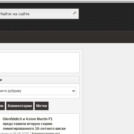
и
и
ии
Комментарии
Метки
Glenfiddich и Aston Martin F1
представили вторую серию
лимитированного 16-летнего виски
овано в 06.08.2026 |
Комментариев нет