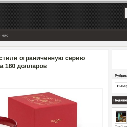
 нас
устили ограниченную серию
а 180 долларов
Рубрик
Рубрик
Недавн
Опублик