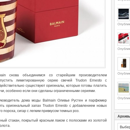
Опублик
Опублик
Опублик
ain снова объединимся со старейшим производителем
ыпустить лимитированную серию свечей Trudon Ernesto с
действительно существуют оригиналы, которые готовы платить
чи, особенно если они сделаны ограниченными сериями.
Опублик
уководитель дома моды Balmain Оливье Рустен и парфюмер
ть оригинальный запах Trudon Ernesto с добавлением новых
 пороха, сигар с легким привкусом темных роз.
Архив
ный стакан, покрытый красным лаком с полосками из золотой
Архивы
золота.