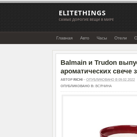
ELITETHINGS
САМЫЕ ДОРОГИЕ ВЕЩИ В МИРЕ
Главная
Авто
Часы
Отели
О
Balmain и Trudon вып
ароматических свече з
АВТОР
RICHI
–
ОПУБЛИКОВАНО В 09.02.2022
ОПУБЛИКОВАНО В:
ВСЯЧИНА