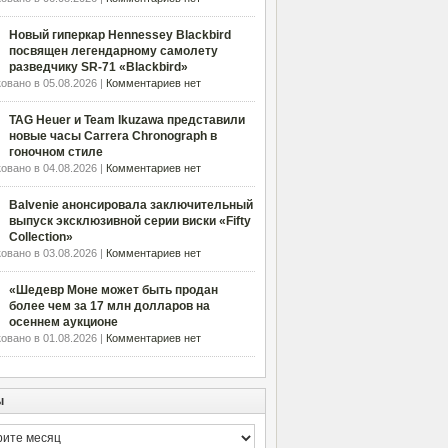
Новый гиперкар Hennessey Blackbird
посвящен легендарному самолету
разведчику SR-71 «Blackbird»
овано в 05.08.2026 |
Комментариев нет
TAG Heuer и Team Ikuzawa представили
новые часы Carrera Chronograph в
гоночном стиле
овано в 04.08.2026 |
Комментариев нет
Balvenie анонсировала заключительный
выпуск эксклюзивной серии виски «Fifty
Collection»
овано в 03.08.2026 |
Комментариев нет
«Шедевр Моне может быть продан
более чем за 17 млн долларов на
осеннем аукционе
овано в 01.08.2026 |
Комментариев нет
ы