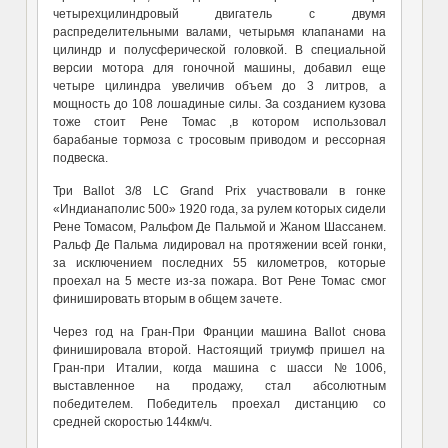
четырехцилиндровый двигатель с двумя
распределительными валами, четырьмя клапанами на
цилиндр и полусферической головкой. В специальной
версии мотора для гоночной машины, добавил еще
четыре цилиндра увеличив объем до 3 литров, а
мощность до 108 лошадиные силы. За созданием кузова
тоже стоит Рене Томас ,в котором использовал
барабаные тормоза с тросовым приводом и рессорная
подвеска.
Три
Ballot 3/8 LC Grand Prix участвовали в гонке
«Индианаполис 500» 1920 года, за рулем которых сидели
Рене Томасом, Ральфом Де Пальмой и Жаном Шассанем.
Ральф Де Пальма лидировал на протяжении всей гонки,
за исключением последних 55 километров, которые
проехал на 5 месте из-за пожара. Вот Рене Томас смог
финишировать вторым в общем зачете.
Через год на Гран-При Франции машина
Ballot
снова
финишировала второй. Настоящий триумф пришел на
Гран-при Италии,
когда
машина с шасси
№1006,
выставленное на продажу, стал абсолютным
победителем. Победитель проехал дистанцию со
средней ско
рость
ю
144км/ч.