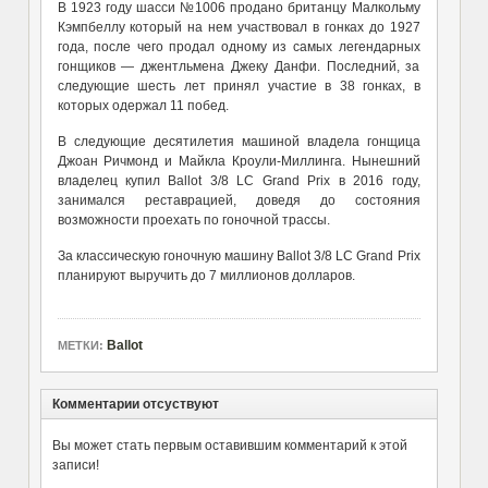
В
1
9
2
3 году
шасси
№1006
продано британцу
Малкольму
Кэмпбеллу который на нем участвовал в гонках до 1927
года, после чего продал одному из самых легендарных
гонщиков — джентльмена Джеку Данфи. Последний, за
следующие шесть лет принял участие в 38 гонках, в
которых одержал 11 побед.
В следующие десятилетия машиной владела гонщица
Джоан Ричмонд и Майкла Кроули-Миллинга. Нынешний
владелец купил
Ballot 3/8 LC Grand Prix в 2016 году,
занимался реставрацией, доведя до состояния
возможности проехать по гоночной трассы.
За классическую гоночную машину Ballot 3/8 LC Grand Prix
планируют выручить до 7 миллионов долларов.
Ballot
МЕТКИ:
Комментарии отсуствуют
Вы может стать первым оставившим комментарий к этой
записи!