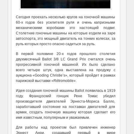
Сегодня проехать несколько кругов на гоночной машины
60-х годов без усилителя руля и очень капризными
механическими коробками это настоящий подвиг.
Столетние гоночные машины на которые ездили на заре
автоспорта, это мощный двигатель на тонких колесах, за
руль которых просто опасно садиться за руль.
В первой половине 20-х годов прошлого столетия
двухмесячный Ballot 3/8 LC Grand Prix считался очень
прогрессивной гоночной машиной. Их было сделано
всего четыре штук, одна выставлена на продужу с
аукциона «Gooding Christie’s», который пройдет в рамках
парижской выставки «Rétromobile».
Идея создания гоночной машины
Ballot появилась в 1919
году. Французский гонщик Рене Томас убедил
производителя двигателей Эрнеста-Мориса Балло,
заработавший состояние на поставках двигателей для
армии, создать гоночную машину которая сделает его
имя известным, популярным и уважаемым.
Для работы над проектом был привлечен инженер
Эрнест Анри, создавший первый в мире