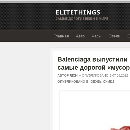
ELITETHINGS
САМЫЕ ДОРОГИЕ ВЕЩИ В МИРЕ
Главная
Авто
Часы
Отели
О
Balenciaga выпустили 
самые дорогой «мусор
АВТОР
RICHI
–
ОПУБЛИКОВАНО В 07.08.2022
ОПУБЛИКОВАНО В:
ОБУВЬ
,
СУМКИ