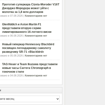
Прототип суперкара Cizeta-Moroder V16T
Джорджо Мородера может уйти с
молотка за 1,8 млн долларов
овано в 07.08.2026 |
Комментариев нет
Glenfiddich и Aston Martin F1
представили вторую серию
лимитированного 16-летнего виски
овано в 06.08.2026 |
Комментариев нет
Новый гиперкар Hennessey Blackbird
посвящен легендарному самолету
разведчику SR-71 «Blackbird»
овано в 05.08.2026 |
Комментариев нет
TAG Heuer и Team Ikuzawa представили
новые часы Carrera Chronograph в
гоночном стиле
овано в 04.08.2026 |
Комментариев нет
ы