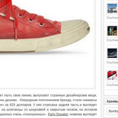
Опублик
Опублик
Опублик
Опублик
ет гнуть свою линию, выпускают странные дизайнерские вещи,
чень дешево. Очередным пополнением бренда, стали сникерсы
Архив
e» за 625 долларов. У них отрезана задняя часть и выглядят
Архивы
а на шлепанцы со шнуровкой и закрытым носком, на котором
пущенных очень «поношенных»
Paris Sneaker
, новинка выглядят