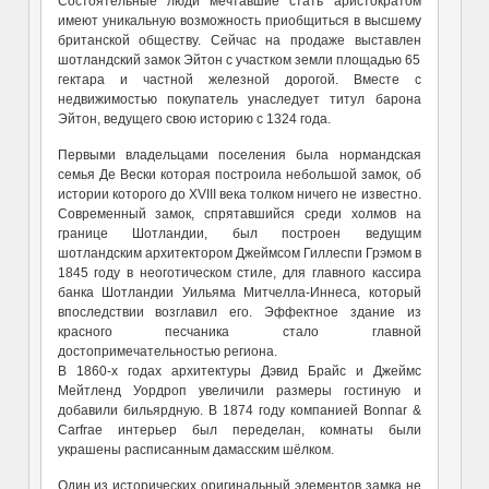
Состоятельные люди мечтавшие стать аристократом
имеют уникальную возможность приобщиться в высшему
британской обществу. Сейчас на продаже выставлен
шотландский замок Эйтон с участком земли площадью 65
гектара и частной железной дорогой. Вместе с
недвижимостью покупатель унаследует титул барона
Эйтон, ведущего свою историю с 1324 года.
Первыми владельцами поселения была нормандская
семья Де Вески которая построила небольшой замок, об
истории которого до XVIII века толком ничего не известно.
Современный замок, спрятавшийся среди холмов на
границе Шотландии, был построен ведущим
шотландским архитектором Джеймсом Гиллеспи Грэмом в
1845 году в неоготическом стиле, для главного кассира
банка Шотландии Уильяма Митчелла-Иннеса, который
впоследствии возглавил его. Эффектное здание из
красного песчаника стало главной
достопримечательностью региона.
В 1860-х годах архитектуры Дэвид Брайс и Джеймс
Мейтленд Уордроп увеличили размеры гостиную и
добавили бильярдную. В 1874 году компанией Bonnar &
Carfrae интерьер был переделан, комнаты были
украшены расписанным дамасским шёлком.
Один из исторических оригинальный элементов замка не