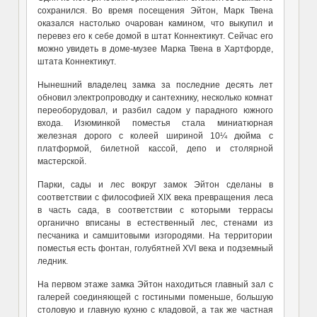
сохранился. Во время посещения Эйтон, Марк Твена
оказался настолько очарован камином, что выкупил и
перевез его к себе домой в штат Коннектикут. Сейчас его
можно увидеть в доме-музее Марка Твена в Хартфорде,
штата Коннектикут.
Нынешний владелец замка за последние десять лет
обновил электропроводку и сантехнику, несколько комнат
переоборудовал, и разбил садом у парадного южного
входа. Изюминкой поместья стала миниатюрная
железная дорого с колеей шириной 10¼ дюйма с
платформой, билетной кассой, депо и столярной
мастерской.
Парки, сады и лес вокруг замок Эйтон сделаны в
соответствии с философией XIX века превращения леса
в часть сада, в соответствии с которыми террасы
органично вписаны в естественный лес, стенами из
песчаника и самшитовыми изгородями. На территории
поместья есть фонтан, голубятней XVI века и подземный
ледник.
На первом этаже замка Эйтон находиться главный зал с
галерей соединяющей с гостиными поменьше, большую
столовую и главную кухню с кладовой, а так же частная