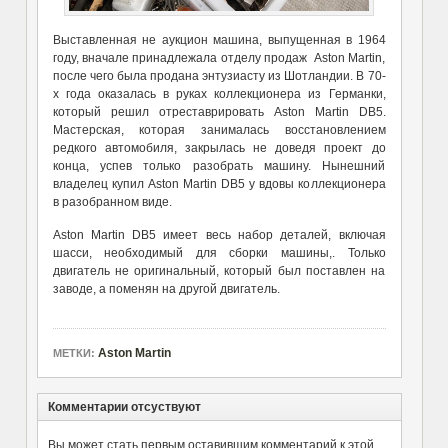
Выставленная не аукцион машина, выпущенная в 1964
году, вначале принадлежала отделу продаж Aston Martin,
после чего была продана энтузиасту из Шотландии. В 70-
х года оказалась в руках коллекционера из Германки,
который решил отреставрировать Aston Martin DB5.
Мастерская, которая занималась восстановлением
редкого автомобиля, закрылась не доведя проект до
конца, успев только разобрать машину. Нынешний
владелец купил Aston Martin DB5 у вдовы коллекционера
в разобранном виде.
Aston Martin DB5 имеет весь набор деталей, включая
шасси, необходимый для сборки машины,. Только
двигатель не оригинальный, который был поставлен на
заводе, а поменян на другой двигатель.
Aston Martin
МЕТКИ:
Комментарии отсуствуют
Вы может стать первым оставившим комментарий к этой