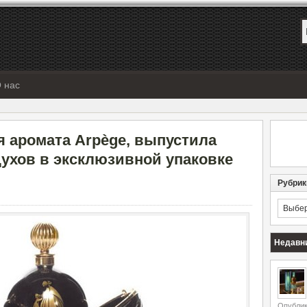
 нас
ия аромата Arpège, выпустила
ухов в эксклюзивной упаковке
Рубрик
Рубрик
Недавн
Опублик