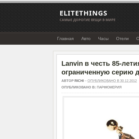
ELITETHINGS
САМЫЕ ДОРОГИЕ ВЕЩИ В МИРЕ
Главная
Авто
Часы
Отели
О
Lanvin в честь 85-лет
ограниченную серию д
АВТОР
RICHI
–
ОПУБЛИКОВАНО В 30.12.2012
ОПУБЛИКОВАНО В:
ПАРФЮМЕРИЯ