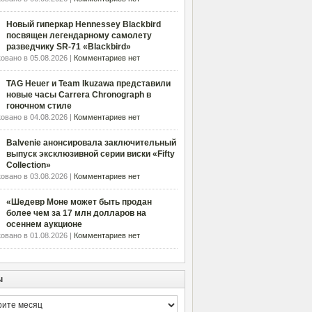
Новый гиперкар Hennessey Blackbird
посвящен легендарному самолету
разведчику SR-71 «Blackbird»
овано в 05.08.2026 |
Комментариев нет
TAG Heuer и Team Ikuzawa представили
новые часы Carrera Chronograph в
гоночном стиле
овано в 04.08.2026 |
Комментариев нет
Balvenie анонсировала заключительный
выпуск эксклюзивной серии виски «Fifty
Collection»
овано в 03.08.2026 |
Комментариев нет
«Шедевр Моне может быть продан
более чем за 17 млн долларов на
осеннем аукционе
овано в 01.08.2026 |
Комментариев нет
ы