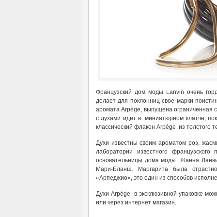
Французский дом моды Lanvin очень горд
делает для поклонниц свое марки поисти
аромата Arpège, выпущена ограниченная се
с духами идет в миниатюрном клатче, по
классический флакон Arpège из толстого т
Духи известны своим ароматом роз, жасми
лаборатории известного французского
основательницы дома моды Жанна Ланви
Мари-Бланш. Маргарита была страстн
«Арпеджио», это один из способов исполне
Духи Arpège в эксклюзивной упаковке можн
или через интернет магазин.