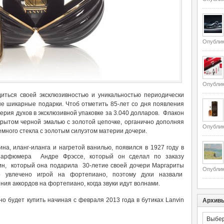
Опублик
Опублик
иться своей эксклюзивностью и уникальностью периодически
не шикарные подарки. Чтоб отметить 85-лет со дня появления
рия духов в эксклюзивной упаковке за 3.040 долларов. Флакон
крытом черной эмалью с золотой цепочке, органично дополняя
Опублик
емного стекла с золотым силуэтом материи дочери.
на, иланг-иланга и нагретой ванилью, появился в 1927 году в
 парфюмера Андре Фрэссе, который он сделал по заказу
н, который она подарила 30-летие своей дочери Маргариты
Опублик
о увлечено игрой на фортепиано, поэтому духи назвали
ния аккордов на фортепиано, когда звуки идут волнами.
о будет купить начиная с февраля 2013 года в бутиках Lanvin
Архив
Архивы