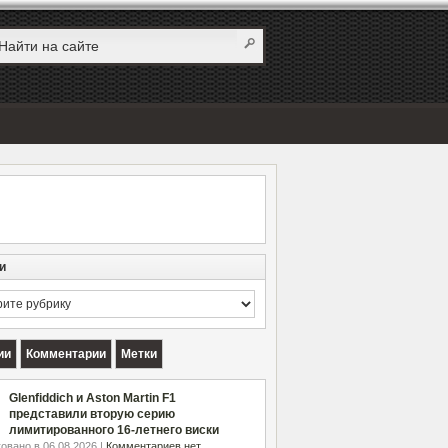
и
и
ии
Комментарии
Метки
Glenfiddich и Aston Martin F1
представили вторую серию
лимитированного 16-летнего виски
овано в 06.08.2026 |
Комментариев нет