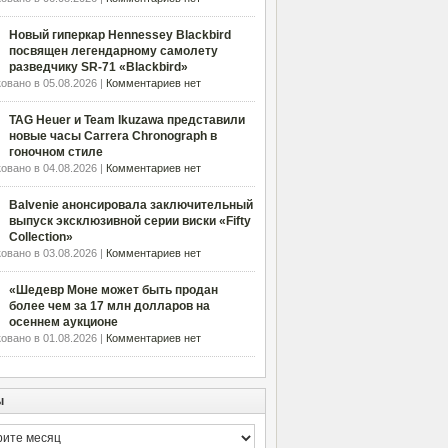
Новый гиперкар Hennessey Blackbird
посвящен легендарному самолету
разведчику SR-71 «Blackbird»
овано в 05.08.2026 |
Комментариев нет
TAG Heuer и Team Ikuzawa представили
новые часы Carrera Chronograph в
гоночном стиле
овано в 04.08.2026 |
Комментариев нет
Balvenie анонсировала заключительный
выпуск эксклюзивной серии виски «Fifty
Collection»
овано в 03.08.2026 |
Комментариев нет
«Шедевр Моне может быть продан
более чем за 17 млн долларов на
осеннем аукционе
овано в 01.08.2026 |
Комментариев нет
ы