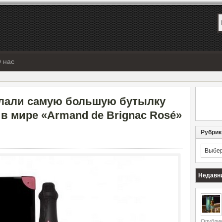
 нас
елали самую большую бутылку
в мире «Armand de Brignac Rosé»
Рубрик
Рубрик
Недавн
Опублик