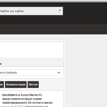
и
и
ии
Комментарии
Метки
Glenfiddich и Aston Martin F1
представили вторую серию
лимитированного 16-летнего виски
овано в 06.08.2026 |
Комментариев нет