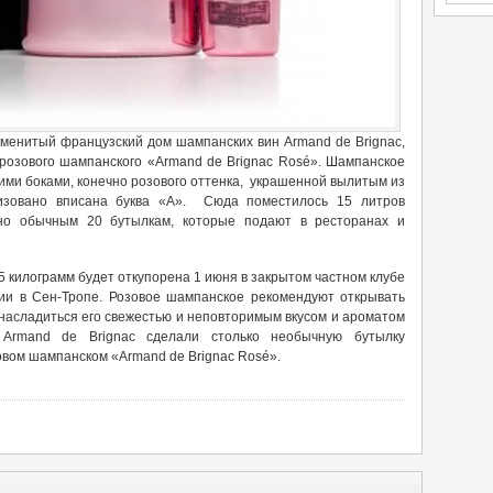
аменитый французский дом шампанских вин Armand de Brignac,
розового шампанского «Armand de Brignac Rosé». Шампанское
ими боками, конечно розового оттенка, украшенной вылитым из
изовано вписана буква «А». Сюда поместилось 15 литров
нно обычным 20 бутылкам, которые подают в ресторанах и
5 килограмм будет откупорена 1 июня в закрытом частном клубе
ии в Сен-Тропе. Розовое шампанское рекомендуют открывать
 насладиться его свежестью и неповторимым вкусом и ароматом
 Armand de Brignac сделали столько необычную бутылку
овом шампанском «Armand de Brignac Rosé».