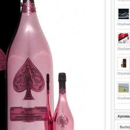
Опублик
Опублик
Опублик
Опублик
Архив
Архивы