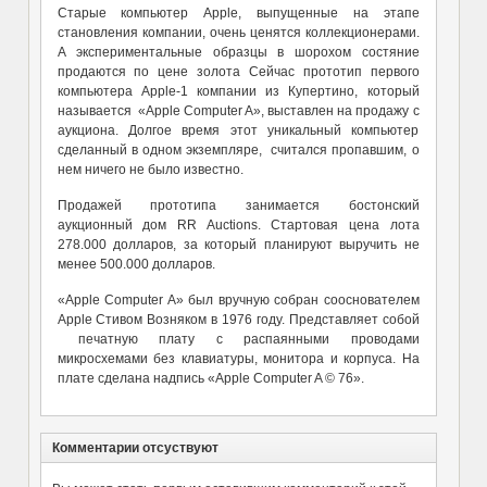
Старые компьютер Apple, выпущенные на этапе
становления компании, очень ценятся коллекционерами.
А экспериментальные образцы в шорохом состяние
продаются по цене золота Сейчас прототип первого
компьютера Apple-1 компании из Купертино, который
называется «Apple Computer A», выставлен на продажу с
аукциона. Долгое время этот уникальный компьютер
сделанный в одном экземпляре, считался пропавшим, о
нем ничего не было известно.
Продажей прототипа занимается бостонский
аукционный дом RR Auctions. Стартовая цена лота
278.000 долларов, за который планируют выручить не
менее 500.000 долларов.
«Apple Computer A» был вручную собран сооснователем
Apple Стивом Возняком в 1976 году. Представляет собой
печатную плату с распаянными проводами
микросхемами без клавиатуры, монитора и корпуса. На
плате сделана надпись «Apple Computer A © 76».
Комментарии отсуствуют