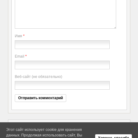
Имя
*
Email
*
Веб-сайт (не обязательно)
Этот сайт использует cookie для хранения
данных. Продолжая использовать сайт, Вы
Copyright elitethings. All Rights
Об Arras WordPress Theme
Хорошо, спасибо