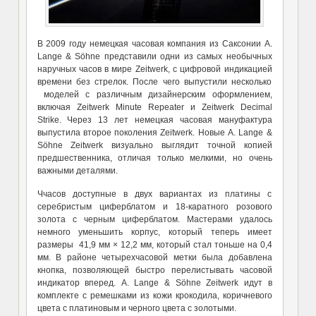
В 2009 году немецкая часовая компания из Саксонии A.
Lange & Söhne представили одни из самых необычных
наручных часов в мире Zeitwerk, с цифровой индикацией
времени без стрелок. После чего выпустили несколько
моделей с различным дизайнерским оформлением,
включая Zeitwerk Minute Repeater и Zeitwerk Decimal
Strike. Через 13 лет немецкая часовая мануфактура
выпустила второе поколения Zeitwerk. Новые A. Lange &
Söhne Zeitwerk визуально выглядит точной копией
предшественника, отличая только мелкими, но очень
важными деталями.
Ччасов доступные в двух вариантах из платины с
серебристым циферблатом и 18-каратного розового
золота с черным циферблатом. Мастерами удалось
немного уменьшить корпус, который теперь имеет
размеры 41,9 мм × 12,2 мм, который стал тоньше на 0,4
мм. В районе четырехчасовой метки была добавлена
кнопка, позволяющей быстро перелистывать часовой
индикатор вперед. A. Lange & Söhne Zeitwerk идут в
комплекте с ремешками из кожи крокодила, коричневого
цвета с платиновым и черного цвета с золотыми.