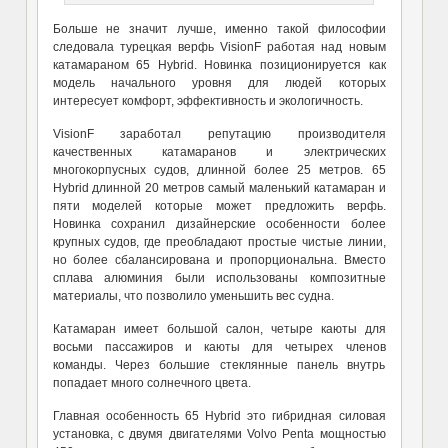
Больше не значит лучше, имен
н
о
такой философии
следовала турецкая верфь
VisionF работая над новым
катамараном 65 Hybrid. Новинка позиционируется как
модель начального уровня для людей которых
интересует комфорт, эффективность и экологичность.
VisionF заработал репутацию производителя
качественных катамаранов и электрических
многокорпусных судов, длинной более 25 метров. 65
Hybrid длинной
20 метров
самый маленький катамаран и
пяти моделей которые может предложить верфь.
Новинка сохранил дизайнерские особенности более
крупных судов, где преобладают простые чистые линии,
н
о более сбалансирован
а
и пропорциональн
а
. Вместо
сплава алюминия были использованы композитные
материалы,
что позволило уменьшить вес судна.
Катамаран имеет большой салон, четыре каюты для
восьми пассажиров и каюты для четырех членов
команды. Через большие стеклянные панель внутрь
попадает много солнечного цвета.
Главная особенность 65 Hybrid это гибридная силовая
установка, с двумя двигателями Volvo Penta мощностью