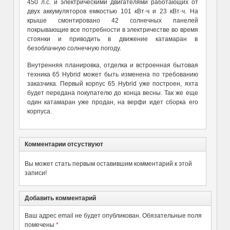
450 л.с. и электрическими двигателями работающих от
двух аккумуляторов емкостью 101 кВт·ч и 23 кВт·ч. На
крыше смонтировано 42 солнечных панелей
покрывающие все потребности в электричестве во время
стоянки и приводить в движение катамаран в
безоблачную солнечную погоду.
Внутренняя планировка, отделка и встроенная бытовая
техника 65 Hybrid может быть изменена по требованию
заказчика. Первый корпус 65 Hybrid уже построен, яхта
будет передана покупателю до конца весны. Так же еще
один катамаран уже продан, на верфи идет сборка его
корпуса.
Комментарии отсуствуют
Вы может стать первым оставившим комментарий к этой
записи!
Добавить комментарий
Ваш адрес email не будет опубликован.
Обязательные поля
помечены
*