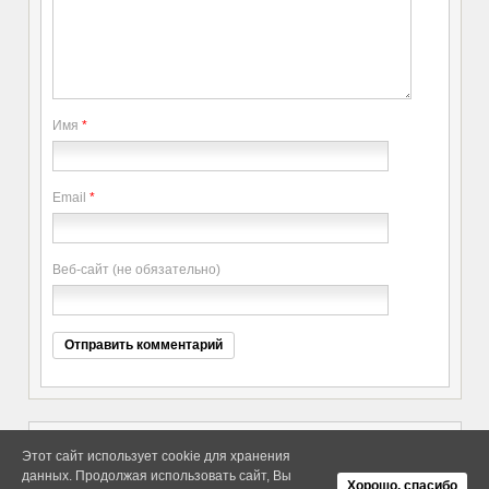
Имя
*
Email
*
Веб-сайт (не обязательно)
Этот сайт использует cookie для хранения
данных. Продолжая использовать сайт, Вы
Copyright elitethings. All Rights
Об Arras WordPress Theme
Хорошо, спасибо