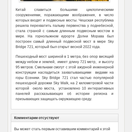
Китай славиться большими циклопическими
сооружениями, поражающими воображения, в число
которых входят и подвесные мосты. Чешская республика
решила перехватить пальму первенства у поднебесной,
стала страной с самым длинным подвесным мостом в
мире. На горнолыжном курорте Долни Морава был
построен самый длинный подвесной мост в мире Sky
Bridge 721, который был открыт весной 2022 года.
Пешеходный мост шириной в 1 метра, без опор висящий
между небом и землей, имеет длину 721 метр, и высоту
95 метров. Смельчаки смогут с этой ажурной инженерной
конструкции насладиться захватывающими видами на
горы Есеники. Sky Bridge 721 стал частью популярной
пешеходной дорожки Sky Walk, на 2 километровой части
которой около моста, установлено 10 интерактивных
панелей рассказывающих об истории региона и
призывающих защищать окружающею среду.
Комментарии отсуствуют
Вы может стать первым оставившим комментарий к этой