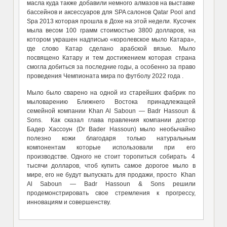
масла куда также добавили немного алмазов на выставке
бассейнов и аксессуаров для SPA салонов Qatar Pool and
Spa 2013 которая прошла в Дохе на этой недели. Кусочек
мыла весом 100 грамм стоимостью 3800 долларов, на
котором украшен надписью «королевское мыло Катара»,
где слово Катар сделано арабской вязью. Мыло
посвящено Катару и тем достижением которая страна
смогла добиться за последние годы, а особенно за право
проведения Чемпионата мира по футболу 2022 года .
Мыло было сварено на одной из старейших фабрик по
мыловарению Ближнего Востока принадлежащей
семейной компании Khan Al Saboun — Badr Hassoun &
Sons. Как сказал глава правления компании доктор
Бадер Хассоун (Dr Bader Hassoun) мыло необычайно
полезно кожи благодаря только натуральным
компонентам которые использовали при его
производстве. Одного не стоит торопиться собирать 4
тысячи долларов, чтоб купить самое дорогое мыло в
мире, его не будут выпускать для продажи, просто Khan
Al Saboun — Badr Hassoun & Sons решили
продемонстрировать свое стремления к прогрессу,
инновациям и совершенству.