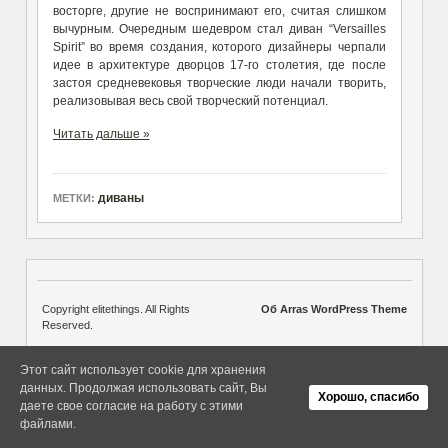
восторге, другие не воспринимают его, считая слишком
вычурным. Очередным шедевром стал диван “Versailles
Spirit” во время создания, которого дизайнеры черпали
идее в архитектуре дворцов 17-го столетия, где после
застоя средневековья творческие люди начали творить,
реализовывая весь свой творческий потенциал.
Читать дальше »
диваны
МЕТКИ:
Copyright elitethings. All Rights
Об Arras WordPress Theme
Reserved.
Этот сайт использует cookie для хранения
данных. Продолжая использовать сайт, Вы
Хорошо, спасибо
даете свое согласие на работу с этими
файлами.