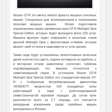
Nissan GT-R это мечта любого фаната мощных гоночных
машин. Специально для коллекционеров и поклонников
японских мощных машин, Nissan подготовили
ограниченную серию заряженных купе GT-R Midnight Opal
Special Edition, которых будет выпущено всего 100 штук.
Машина вручную будет покрашено в несколько слоев
краской Midnight Opal с фиолетовым отливом, которая
меняет свой оттенок в зависимости от угла зрения.
Также сюда будут установлены легкосплавные колесные
диски золотистого цвета, заднее антикрыло из карбона, а
в моторном отсеке закреплена «золотая» табличка
подтверждающая, что машина относиться к
лимитированной серии. В остальном Nissan GT-R
Midnight Opal Special Edition это стандартная версия GT-
R с V-образным битурбированным двигателем
VR38DETT, мощностью 545 лошадиных силы
работающий в паре с роботизированной
семиступенчатой коробкой передач. До сотни купе
разгоняется всего за 2,7 секунды, что считается
рекордным ускорением среди серийных машин
выпущенных в Японии.