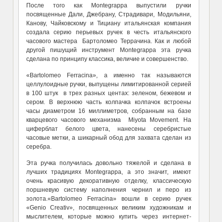
После того как Montegrappa выпустили ручки
посвященные Дали, Джебрану, Страдивари, Модильяни,
Канову, Чайковскому и Тициану итальянская компания
создала серию перьевых ручек в честь итальянского
часового мастера Бартоломео Террачина. Как и любой
другой пишущий инструмент Montegrappa эта ручка
сделана по принципу классика, величие и совершенство.
«Bartolomeo Ferracina», а именно так называются
целлулоидные ручки, выпущены лимитированной серией
в 100 штук в трех разных центах: зеленом, бежевом и
сером. В верхнюю часть колпачка колпачок встроены
часы диаметром 16 миллиметров, собранным на базе
кварцевого часового механизма Miyota Movement. На
циферблат белого цвета, нанесены серебристые
часовые метки, а шикарный обод для захвата сделан из
серебра.
Эта ручка получилась довольно тяжелой и сделана в
лучших традициях Montegrappa, а это значит, имеют
очень красивую декоративную отделку, классическую
поршневую систему наполнения чернил и перо из
золота.«Bartolomeo Ferracina» вошли в серию ручек
«Genio Creativ», посвященных великим художникам и
мыслителем, которые можно купить через интернет-