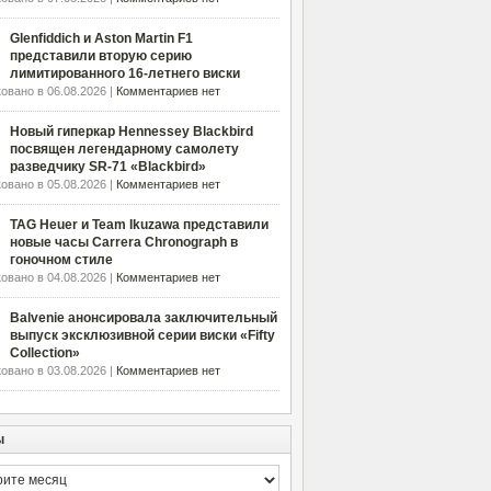
Glenfiddich и Aston Martin F1
представили вторую серию
лимитированного 16-летнего виски
овано в 06.08.2026 |
Комментариев нет
Новый гиперкар Hennessey Blackbird
посвящен легендарному самолету
разведчику SR-71 «Blackbird»
овано в 05.08.2026 |
Комментариев нет
TAG Heuer и Team Ikuzawa представили
новые часы Carrera Chronograph в
гоночном стиле
овано в 04.08.2026 |
Комментариев нет
Balvenie анонсировала заключительный
выпуск эксклюзивной серии виски «Fifty
Collection»
овано в 03.08.2026 |
Комментариев нет
ы