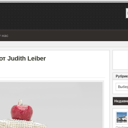
 нас
т Judith Leiber
Рубрик
Рубрик
Недавн
Опублик