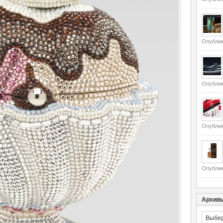
Опублик
Опублик
Опублик
Опублик
Архив
Архивы