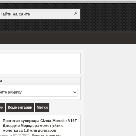
и
и
ии
Комментарии
Метки
Прототип суперкара Cizeta-Moroder V16T
Джорджо Мородера может уйти с
молотка за 1,8 млн долларов
овано в 07.08.2026 |
Комментариев нет