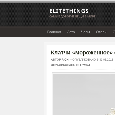
ELITETHINGS
САМЫЕ ДОРОГИЕ ВЕЩИ В МИРЕ
Главная
Авто
Часы
Отели
О
Клатчи «мороженное» о
АВТОР
RICHI
–
ОПУБЛИКОВАНО В 31.03.2013
ОПУБЛИКОВАНО В:
СУМКИ