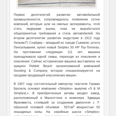
Первое десятилетий развитие автомобильной
промышленности, сопровождалось появление сотни
компаний, которые шли на смелые эксперименты, чтоб
стать лидерами рынка, пока не выработался
общепринятые требования и стиль автомобилей. На
втором десятилетии развития индустрии в 1912 году
Уильям П. Снайдер – младший из городе Сьюикли, штата
Пенсильвания, купил новый Simplex 50 HP Toy-Tonneau.
На протяжении следующих 111 лет, машина
принадлежала одной семье, переходя из поколения в
поколения. Сейчас историческая машина выставлена на
аукцион Pebble Beach организованной компанией
Gooding & Company, которая специализируется на
продаже продающей классических машин.
В 1907 году состоятельный импортер текстиля Герман
Брозель основал компанию «Simplex» выкупив «S & M
SimplexL». В приобретенные активы входил завод,
расположенный в Манхэттене и инженера Эдварда
Франквиста, стоявший за созданием двигателя с Т-
3
образной головкой объемом 597см
мощностью 50
лошадиных силы. На серийные шасси «Simplex»