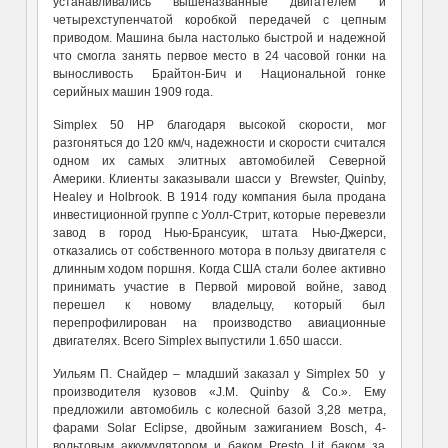
устанавливались вышеназванные двигателем и
четырехступенчатой коробкой передачей с цепным
приводом. Машина была настолько быстрой и надежной
что смогла занять первое место в 24 часовой гонки на
выносливость Брайтон-Бич и Национальной гонке
серийных машин 1909 года.
Simplex 50 HP благодаря высокой скорости, мог
разгоняться до 120 км/ч, надежности и скорости считался
одном их самых элитных автомобилей Северной
Америки. Клиенты заказывали шасси у Brewster, Quinby,
Healey и Holbrook. В 1914 году компания была продана
инвестиционной группе с Уолл-Стрит, которые перевезли
завод в город Нью-Брансуик, штата Нью-Джерси,
отказались от собственного мотора в пользу двигателя с
длинным ходом поршня. Когда США стали более активно
принимать участие в Первой мировой войне, завод
перешел к новому владельцу, который был
перепрофилирован на производство авиационные
двигателях. Всего Simplex выпустили 1.650 шасси.
Уильям П. Снайдер – младший заказал у Simplex 50 у
производителя кузовов «J.M. Quinby & Co.». Ему
предложили автомобиль с колесной базой 3,28 метра,
фарами Solar Eclipse, двойным зажиганием Bosch, 4-
вольтовым аккумулятором и баком Presto Lit баком за